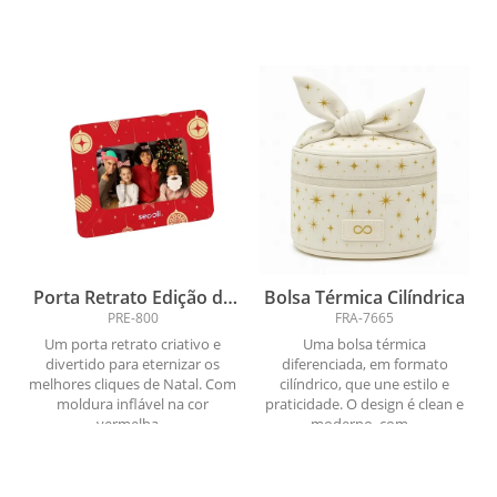
Porta Retrato Edição de
Bolsa Térmica Cilíndrica
Natal
PRE-800
FRA-7665
Um porta retrato criativo e
Uma bolsa térmica
divertido para eternizar os
diferenciada, em formato
melhores cliques de Natal. Com
cilíndrico, que une estilo e
moldura inflável na cor
praticidade. O design é clean e
vermelha...
moderno, com...