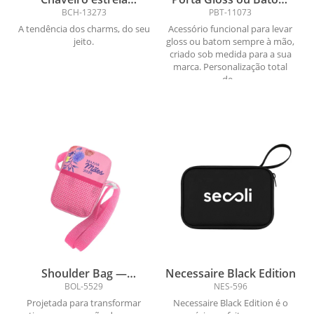
personalizado com alça
Chaveiro Personalizado
BCH-13273
PBT-11073
— bagcharm / keycharm
A tendência dos charms, do seu
Acessório funcional para levar
jeito.
gloss ou batom sempre à mão,
criado sob medida para a sua
marca. Personalização total
de...
Shoulder Bag —
Necessaire Black Edition
Compacta, funcional e
BOL-5529
NES-596
com design inteligente
Projetada para transformar
Necessaire Black Edition é o