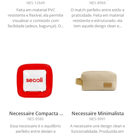
Transparente Multicolor
Maquiagem
NES-12649
NES-8969
Feita em material PVC
O match perfeito entre estilo e
resistente e flexível, ela permite
praticidade. Feita em material
visualizar o conteúdo com
resistente e estruturado, ela
facilidade (adeus, bagunça!). O...
tem aquele design clean e...
Necessaire Compacta e
Necessaire Minimalista
Funcional
NES-9580
NES-9991
Essa necessaire é o equilíbrio
A necessaire une design clean e
perfeito entre design e
funcionalidade. Produzida em