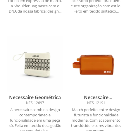
rotina em expressão de marca,
acessório perfeito pra quem
a Shoulder Bag nasce com o
curte organização com estilo.
DNA da nossa fábrica: design...
Feito em tecido sintético...
Necessaire Geométrica
Necessaire
Transparente - Atitude e
NES-12697
NES-12191
Beleza
A necessaire combina design
Match perfeito entre design
contemporâneo e
futurista e funcionalidade
funcionalidade em uma peça
moderna. Com acabamento
só. Feita em tecido de algodão
translúcido e cores vibrantes
cru com detalhe...
que gritam...