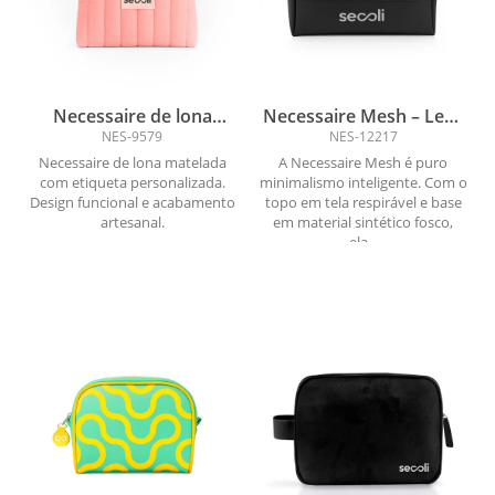
Necessaire de lona
Necessaire Mesh – Leve
matelada com etiqueta
e Atemporal
NES-9579
NES-12217
personalizada
Necessaire de lona matelada
A Necessaire Mesh é puro
com etiqueta personalizada.
minimalismo inteligente. Com o
Design funcional e acabamento
topo em tela respirável e base
artesanal.
em material sintético fosco,
ela...