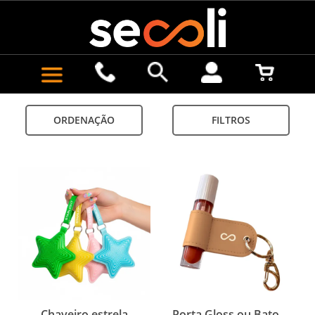
ORDENAÇÃO
FILTROS
Chaveiro estrela
Porta Gloss ou Batom