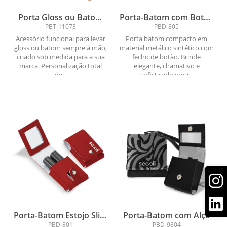
Porta Gloss ou Batom
Porta-Batom com Botão
Chaveiro Personalizado
de Pressão
PBT-11073
PBD-805
Acessório funcional para levar
Porta batom compacto em
gloss ou batom sempre à mão,
material metálico sintético com
criado sob medida para a sua
fecho de botão. Brinde
marca. Personalização total
elegante, chamativo e
de...
sofisticado para...
Porta-Batom Estojo Slim
Porta-Batom com Alça
com Espelho e Fecho
PBD-801
PBD-9804