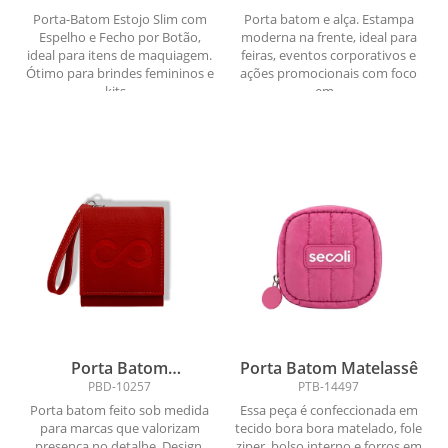
por Botão
Porta-Batom Estojo Slim com
Porta batom e alça. Estampa
Espelho e Fecho por Botão,
moderna na frente, ideal para
ideal para itens de maquiagem.
feiras, eventos corporativos e
Ótimo para brindes femininos e
ações promocionais com foco
kits...
em...
Porta Batom
Porta Batom Matelassê
Personalizado
PBD-10257
PTB-14497
Corporativo
Porta batom feito sob medida
Essa peça é confeccionada em
para marcas que valorizam
tecido bora bora matelado, fole
presença no detalhe. Design,
ziper, bolso interno e forros em