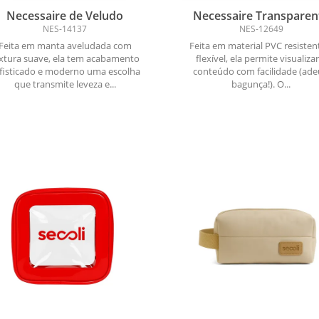
Necessaire de Veludo
Necessaire Transparen
Multicolor
NES-14137
NES-12649
Feita em manta aveludada com
Feita em material PVC resisten
xtura suave, ela tem acabamento
flexível, ela permite visualiza
fisticado e moderno uma escolha
conteúdo com facilidade (ade
que transmite leveza e...
bagunça!). O...