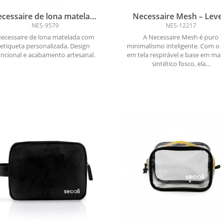
cessaire de lona matelada
Necessaire Mesh – Lev
om etiqueta personalizada
Atemporal
NES-9579
NES-12217
ecessaire de lona matelada com
A Necessaire Mesh é puro
etiqueta personalizada. Design
minimalismo inteligente. Com o
uncional e acabamento artesanal.
em tela respirável e base em mat
sintético fosco, ela...