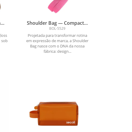
m
Shoulder Bag — Compacta,
do
funcional e com design
BOL-5529
inteligente
gloss
Projetada para transformar rotina
o sob
em expressão de marca, a Shoulder
Bag nasce com o DNA da nossa
fábrica: design...