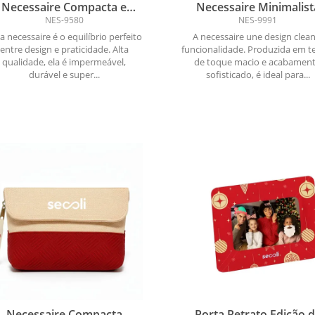
Necessaire Compacta e
Necessaire Minimalist
Funcional
NES-9580
NES-9991
a necessaire é o equilíbrio perfeito
A necessaire une design clean
entre design e praticidade. Alta
funcionalidade. Produzida em t
qualidade, ela é impermeável,
de toque macio e acabamen
durável e super...
sofisticado, é ideal para...
Necessaire Compacta
Porta Retrato Edição 