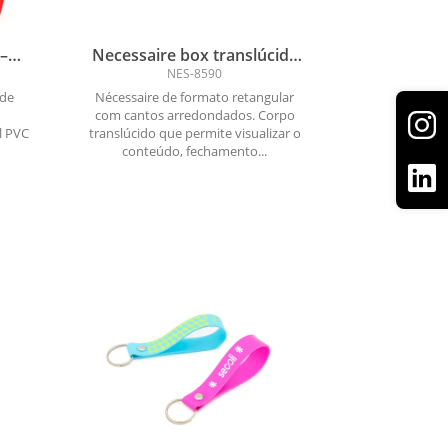
 –
Necessaire box translúcida
e
com zíper superior e alça
NES-8590
lateral
 de
Nécessaire de formato retangular
com cantos arredondados. Corpo
l PVC
translúcido que permite visualizar o
conteúdo, fechamento...