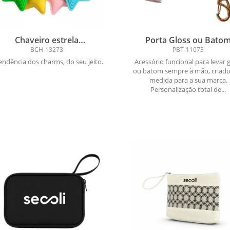
Chaveiro estrela
Porta Gloss ou Bato
ersonalizado com alça —
Chaveiro Personaliza
BCH-13273
PBT-11073
bagcharm / keycharm
endência dos charms, do seu jeito.
Acessório funcional para levar 
ou batom sempre à mão, criad
medida para a sua marca.
Personalização total de...