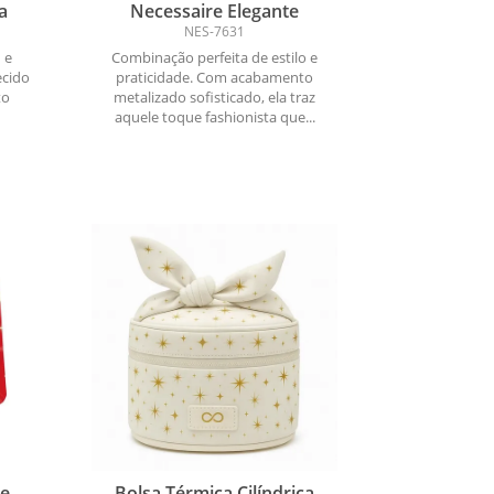
a
Necessaire Elegante
NES-7631
 e
Combinação perfeita de estilo e
ecido
praticidade. Com acabamento
to
metalizado sofisticado, ela traz
aquele toque fashionista que...
de
Bolsa Térmica Cilíndrica