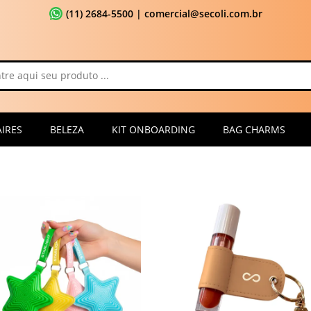
(11) 2684-5500
| comercial@secoli.com.br
IRES
BELEZA
KIT ONBOARDING
BAG CHARMS