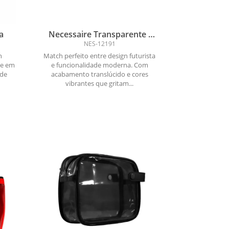
a
Necessaire Transparente -
Atitude e Beleza
NES-12191
n
Match perfeito entre design futurista
de em
e funcionalidade moderna. Com
 de
acabamento translúcido e cores
vibrantes que gritam...