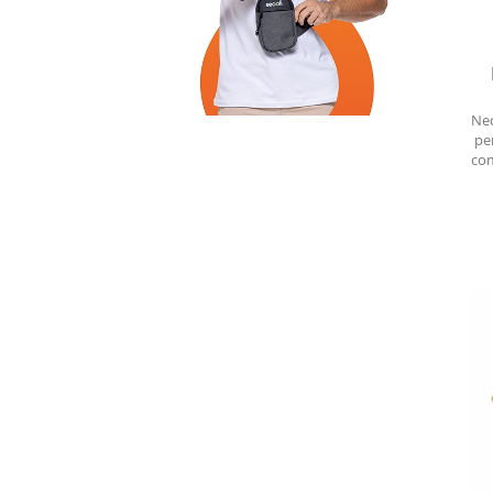
Nec
pe
com