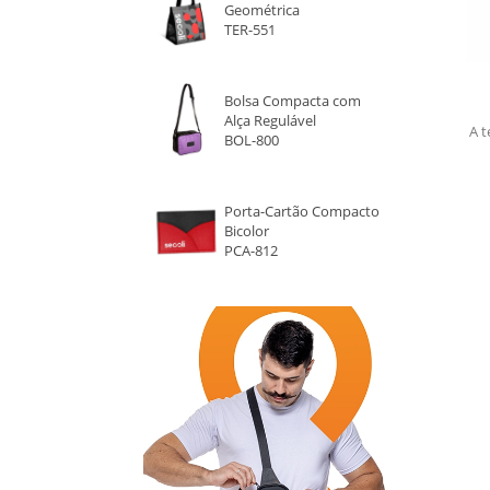
Geométrica
TER-551
Bolsa Compacta com
p
Alça Regulável
A t
BOL-800
Porta-Cartão Compacto
Bicolor
PCA-812