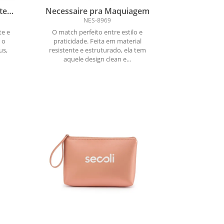
te
Necessaire pra Maquiagem
NES-8969
te e
O match perfeito entre estilo e
r o
praticidade. Feita em material
us,
resistente e estruturado, ela tem
aquele design clean e...