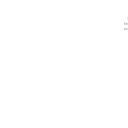
te
so