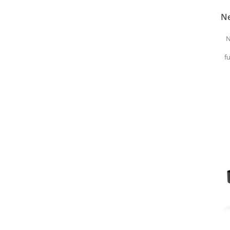
Ne
c
N
f