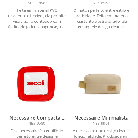
Transparente Multicolor
Maquiagem
NES-12649
NES-8969
Feita em material PVC
O match perfeito entre estilo e
resistente e flexível, ela permite
praticidade. Feita em material
visualizar o conteúdo com
resistente e estruturado, ela
facilidade (adeus, bagunça!). O...
tem aquele design clean e...
Necessaire Compacta e
Necessaire Minimalista
Funcional
NES-9580
NES-9991
Essa necessaire é o equilíbrio
A necessaire une design clean e
perfeito entre design e
funcionalidade. Produzida em