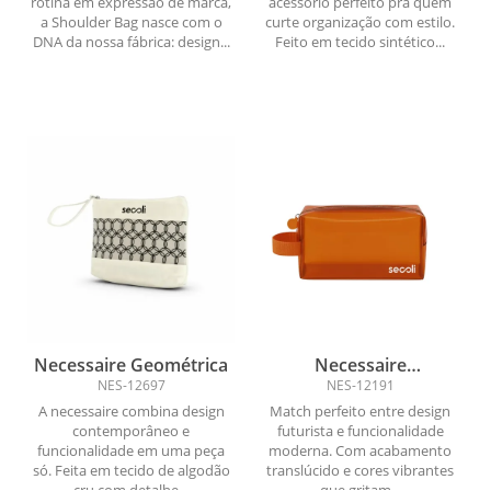
rotina em expressão de marca,
acessório perfeito pra quem
a Shoulder Bag nasce com o
curte organização com estilo.
DNA da nossa fábrica: design...
Feito em tecido sintético...
Necessaire Geométrica
Necessaire
Transparente - Atitude e
NES-12697
NES-12191
Beleza
A necessaire combina design
Match perfeito entre design
contemporâneo e
futurista e funcionalidade
funcionalidade em uma peça
moderna. Com acabamento
só. Feita em tecido de algodão
translúcido e cores vibrantes
cru com detalhe...
que gritam...