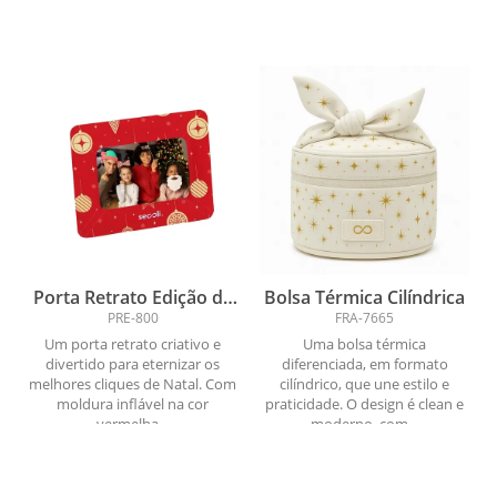
Porta Retrato Edição de
Bolsa Térmica Cilíndrica
Natal
PRE-800
FRA-7665
Um porta retrato criativo e
Uma bolsa térmica
divertido para eternizar os
diferenciada, em formato
melhores cliques de Natal. Com
cilíndrico, que une estilo e
moldura inflável na cor
praticidade. O design é clean e
vermelha...
moderno, com...