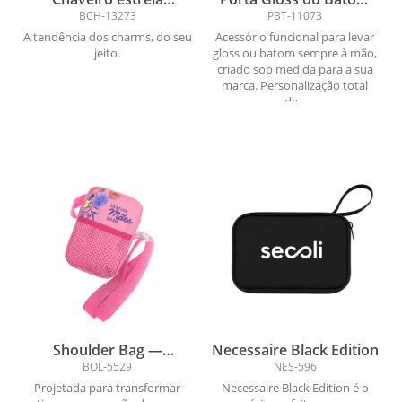
personalizado com alça
Chaveiro Personalizado
BCH-13273
PBT-11073
— bagcharm / keycharm
A tendência dos charms, do seu
Acessório funcional para levar
jeito.
gloss ou batom sempre à mão,
criado sob medida para a sua
marca. Personalização total
de...
Shoulder Bag —
Necessaire Black Edition
Compacta, funcional e
BOL-5529
NES-596
com design inteligente
Projetada para transformar
Necessaire Black Edition é o