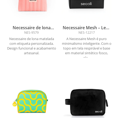
Necessaire de lona
Necessaire Mesh – Leve
matelada com etiqueta
e Atemporal
NES-9579
NES-12217
personalizada
Necessaire de lona matelada
A Necessaire Mesh é puro
com etiqueta personalizada.
minimalismo inteligente. Com o
Design funcional e acabamento
topo em tela respirável e base
artesanal.
em material sintético fosco,
ela...