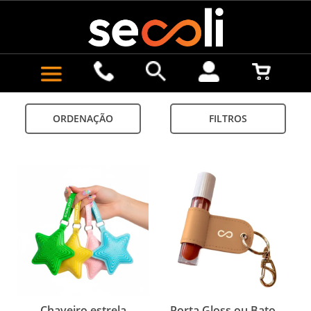
ORDENAÇÃO
FILTROS
Chaveiro estrela
Porta Gloss ou Batom