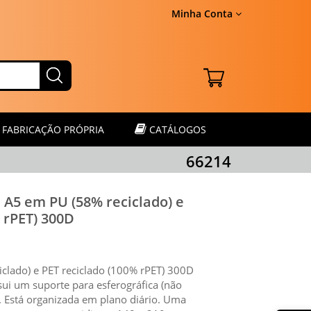
Minha Conta
FABRICAÇÃO PRÓPRIA
CATÁLOGOS
66214
A5 em PU (58% reciclado) e
 rPET) 300D
clado) e PET reciclado (100% rPET) 300D
ui um suporte para esferográfica (não
a. Está organizada em plano diário. Uma