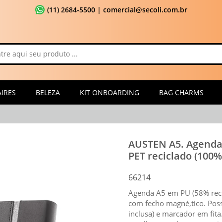
(11) 2684-5500
| comercial@secoli.com.br
IRES
BELEZA
KIT ONBOARDING
BAG CHARMS
AUSTEN A5. Agenda 
PET reciclado (100%
66214
Agenda A5 em PU (58% reci
com fecho magné,tico. Poss
inclusa) e marcador em fit